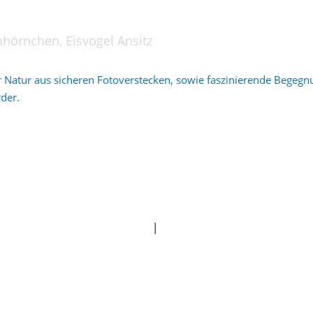
hhörnchen, Eisvogel Ansitz
ier Natur aus sicheren Fotoverstecken, sowie faszinierende Begeg
der.
Impressum
|
Datenschutz