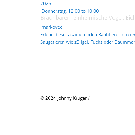
2026
Donnerstag, 12:00 to 10:00
Braunbären, einheimische Vögel, Eic
markovec
Erlebe diese faszinierenden Raubtiere in fre
Säugetieren wie zB Igel, Fuchs oder Baummar
© 2024 Johnny Krüger /
Tierfoto Traum
Fotoevents