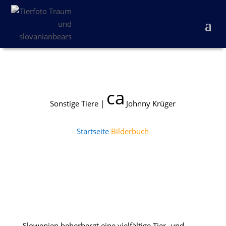
camera
Sonstige Tiere |
Johnny Krüger
icon
Startseite
Bilderbuch
Slowenien beherbergt eine vielfältige Tier- und