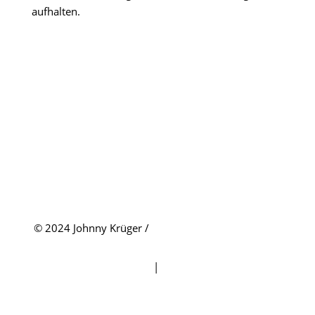
aufhalten.
© 2024 Johnny Krüger /
Tierfoto Traum Fotoevents
Impressum
|
Datenschutz